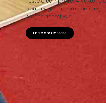
Teste e comprove.
A Voxter é a
o seu negócio, com confiança,
preços acessíveis.
Entre em Contato