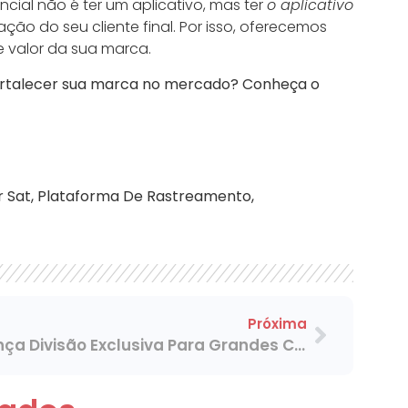
ial não é ter um aplicativo, mas ter
o aplicativo
ção do seu cliente final. Por isso, oferecemos
 valor da sua marca.
fortalecer sua marca no mercado?
Conheça o
r Sat
,
Plataforma De Rastreamento
,
Próxima
Voxter Lança Divisão Exclusiva Para Grandes Contas E Reestrutura Condições Para Operações De Alto Volume