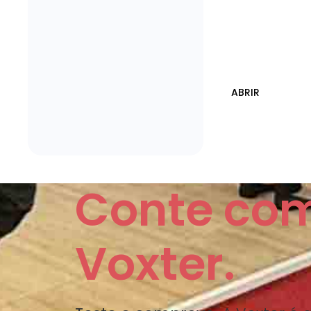
ABRIR
Conte co
Voxter.