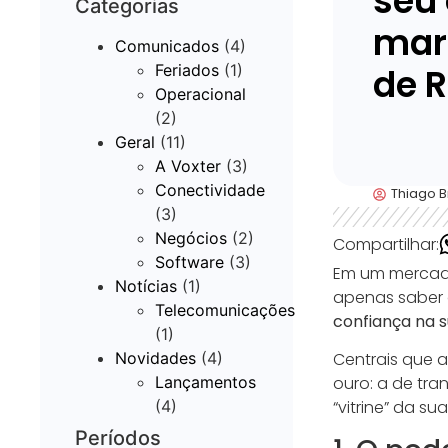
seu 
Categorias
mar
Comunicados
(4)
Feriados
(1)
de 
Operacional
(2)
Geral
(11)
A Voxter
(3)
Conectividade
Thiago 
(3)
Negócios
(2)
Compartilhar:
Software
(3)
Em um mercado 
Notícias
(1)
apenas saber 
Telecomunicações
confiança na 
(1)
Centrais que 
Novidades
(4)
ouro: a de tr
Lançamentos
“vitrine” da s
(4)
Períodos