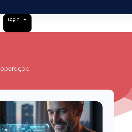
Login
 operação.