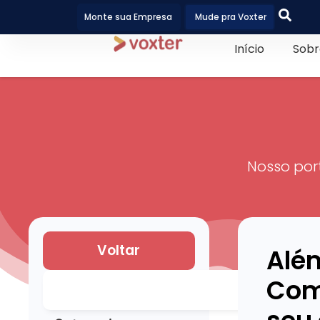
Monte sua Empresa
Mude pra Voxter
Início
Sobr
Nosso por
Voltar
Alé
Com