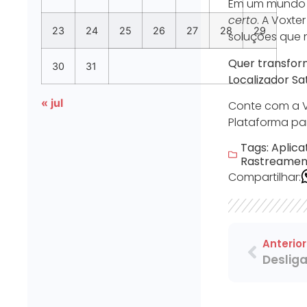
Em um mundo on
certo
. A Voxte
23
24
25
26
27
28
29
soluções que 
Quer transfor
30
31
Localizador Sa
« jul
Conte com a V
Plataforma pa
Tags:
Aplica
Rastreament
Compartilhar:
Anterior