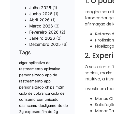
1. O pod
Julho 2026
(1)
Imagine seu cl
Junho 2026
(1)
fornecedor ge
Abril 2026
(1)
afirmação de 
Março 2026
(3)
Fevereiro 2026
(2)
Reforço 
Janeiro 2026
(2)
Profissio
Dezembro 2025
(6)
Fidelizaçã
Tags
2. Expe
algar
aplicativo de
O seu cliente 
rastreamento
aplicativo
sociais, marke
personalizado
app de
intuitivo, a fr
rastreamento
app
personalizado
chips m2m
Investir em t
ciclo de cobrança
ciclo de
Menos Ch
consumo
comunicado
Satisfaçã
dashcams
desligamento do
Menor Ta
2g
exposec
fim do 2g