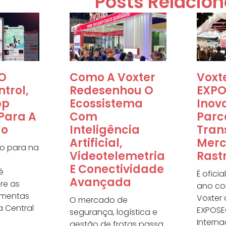
Posts Relacio
O
Como A Voxter
Voxt
trol,
Redesenhou O
EXPO
pp
Ecossistema
Inov
 Para A
Com
Parc
ão
Inteligência
Tran
Artificial,
Merc
o para na
Videotelemetria
Rast
E Conectividade
é
É ofici
Avançada
re as
ano co
amentas
Voxter
O mercado de
a Central
EXPOSEC
segurança, logística e
Interna
gestão de frotas passa