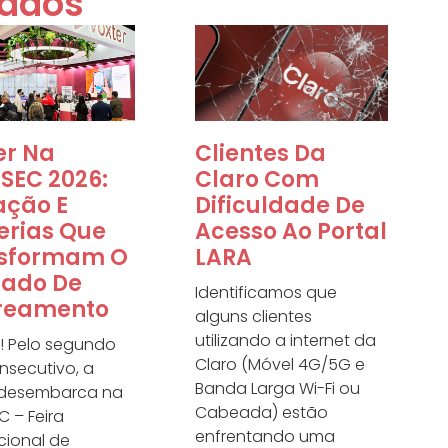
nados
er Na
Clientes Da
SEC 2026:
Claro Com
ação E
Dificuldade De
erias Que
Acesso Ao Portal
sformam O
LARA
ado De
Identificamos que
reamento
alguns clientes
utilizando a internet da
al! Pelo segundo
Claro (Móvel 4G/5G e
nsecutivo, a
Banda Larga Wi-Fi ou
 desembarca na
Cabeada) estão
 – Feira
enfrentando uma
cional de