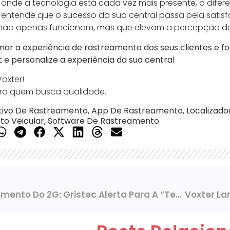
de a tecnologia está cada vez mais presente, o diferenc
r entende que o sucesso da sua central passa pela satisfa
não apenas funcionam, mas que elevam a percepção de
mar a experiência de rastreamento dos seus clientes e 
t e personalize a experiência da sua central
oxter!
ra quem busca qualidade.
tivo De Rastreamento
,
App De Rastreamento
,
Localizado
o Veicular
,
Software De Rastreamento
Desligamento Do 2G: Gristec Alerta Para A “tensão Necessária” E Os Próximos Passos Para O Setor De Rastreamento