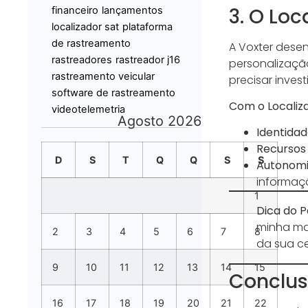
3. O Loc
financeiro
lançamentos
localizador sat
plataforma
de rastreamento
A Voxter dese
rastreadores
rastreador j16
personalizaçã
rastreamento veicular
precisar inves
software de rastreamento
Com o Localiza
videotelemetria
Agosto 2026
Identidad
Recursos
D
S
T
Q
Q
S
S
Autonomia
informaçã
1
Dica do P
minha ma
2
3
4
5
6
7
8
da sua ce
9
10
11
12
13
14
15
Conclus
16
17
18
19
20
21
22