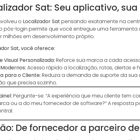
alizador Sat: Seu aplicativo, su
nvolveu o
Localizador Sat
pensando exatamente na central
o pós-login permite que você entregue uma ferramenta
tir milhões em desenvolvimento próprio.
dor Sat, você oferece:
e Visual Personalizada:
Reforce sua marca a cada acesso 
 Modernos:
Acesso rápido a localização, rotas, alertas e hi
 para o Cliente:
Reduza a demanda de suporte da sua cen
o que precisa sozinho.
ainel:
Pergunte-se: “A experiência que meu cliente tem co
rca ou a do meu fornecedor de software?” A resposta po
ntral.
ão: De fornecedor a parceiro de 