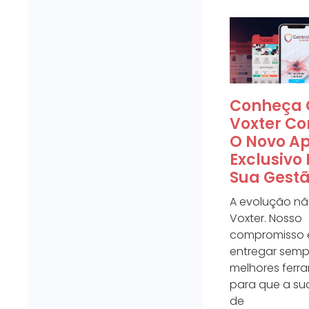
Conheça 
Voxter Con
O Novo A
Exclusivo
Sua Gest
A evolução nã
Voxter. Nosso
compromisso 
entregar semp
melhores ferr
para que a su
de