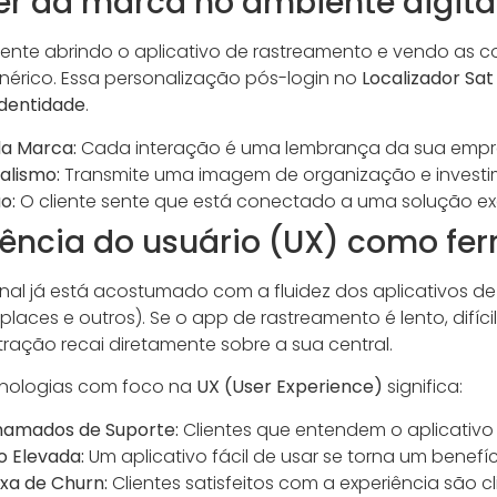
er da marca no ambiente digital
iente abrindo o aplicativo de rastreamento e vendo as c
nérico. Essa personalização pós-login no
Localizador Sat
identidade
.
da Marca:
Cada interação é uma lembrança da sua empres
nalismo:
Transmite uma imagem de organização e investim
o:
O cliente sente que está conectado a uma solução ex
riência do usuário (UX) como fe
final já está acostumado com a fluidez dos aplicativos
tplaces e outros). Se o app de rastreamento é lento, difí
ustração recai diretamente sobre a sua central.
ecnologias com foco na
UX (User Experience)
significa:
amados de Suporte:
Clientes que entendem o aplicativo
o Elevada:
Um aplicativo fácil de usar se torna um benefí
xa de Churn:
Clientes satisfeitos com a experiência são 