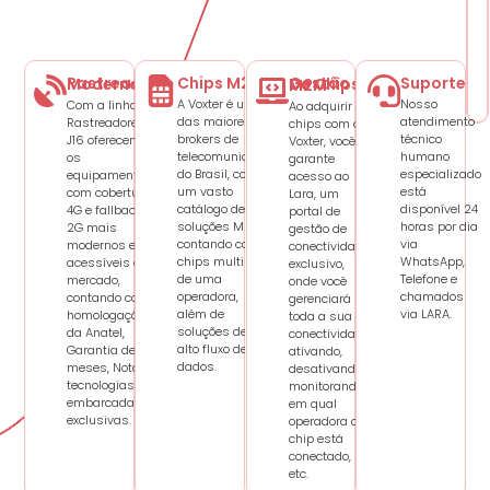
Chips M2M
Suporte
Rastreadores Modernos
Gestão De Chips M2M
A Voxter é uma
Nosso
Com a linha de
Ao adquirir
das maiores
atendimento
Rastreadores
chips com a
brokers de
técnico
J16 oferecemos
Voxter, você
telecomunicações
humano
os
garante
do Brasil, com
especializado
equipamentos
acesso ao
um vasto
está
com cobertura
Lara, um
catálogo de
disponível 24
4G e fallback
portal de
soluções M2M,
horas por dia
2G mais
gestão de
contando com
via
modernos e
conectividade
chips multi ou
WhatsApp,
acessíveis do
exclusivo,
de uma
Telefone e
mercado,
onde você
operadora,
chamados
contando com
gerenciará
além de
via LARA.
homologação
toda a sua
soluções de
da Anatel,
conectividade,
alto fluxo de
Garantia de 12
ativando,
dados.
meses, Nota e
desativando,
tecnologias
monitorando
embarcadas
em qual
exclusivas.
operadora o
chip está
conectado,
etc.