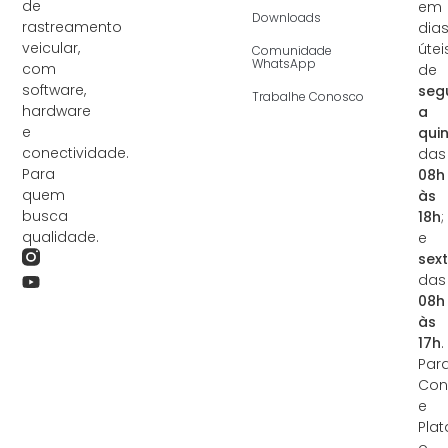
de
em
Downloads
rastreamento
dia
veicular,
úteis
Comunidade
WhatsApp
com
de
software,
seg
Trabalhe Conosco
hardware
a
e
qui
conectividade.
das
Para
08h
quem
às
busca
18h
;
qualidade.
e
sex
das
08h
às
17h
.
Par
Con
e
Plat
o