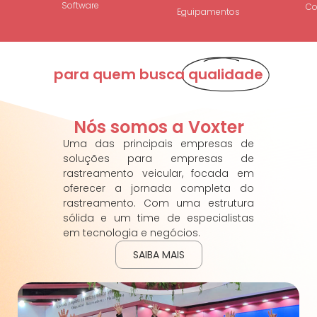
Software
Co
E
q
uipamentos
para quem busca
qualidade
Nós somos a Voxter
Uma das principais empresas de
soluções para empresas de
rastreamento veicular, focada em
oferecer a jornada completa do
rastreamento. Com uma estrutura
sólida e um time de especialistas
em tecnologia e negócios.
SAIBA MAIS