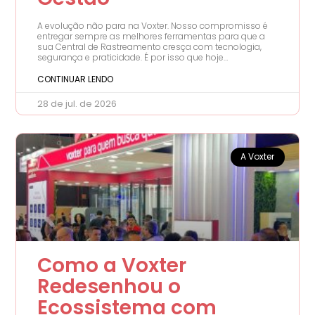
A evolução não para na Voxter. Nosso compromisso é
entregar sempre as melhores ferramentas para que a
sua Central de Rastreamento cresça com tecnologia,
segurança e praticidade. É por isso que hoje
anunciamos uma mudança importante e muito
solicitada em nosso ecossistema de aplicativos: a
CONTINUAR LENDO
separação entre a experiência do cliente final e a
experiência do gestor. A partir de agora, o aplicativo
28 de jul. de 2026
Localizador Sat passa a ser de uso exclusivo dos
usuários finais (ou seja, os clientes
A Voxter
Como a Voxter
Redesenhou o
Ecossistema com