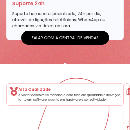
Suporte 24h
Suporte humano especializado, 24h por dia,
através de ligações telefônicas, WhatsApp ou
chamados via ticket no Lara.
FALAR COM A CENTRAL DE VENDAS
Por quê a Voxter?
Alta Qualidade
A Voxter desenvolve tecnologia com foco em qualidade e inovação,
tanto em software, quanto em hardware e conectividade.